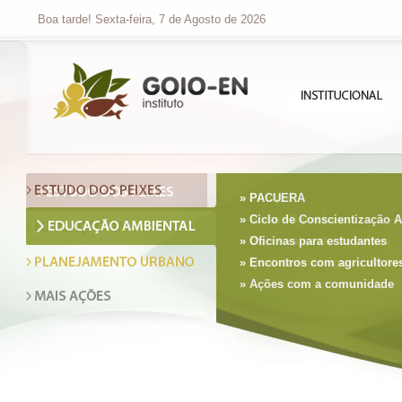
Boa tarde! Sexta-feira, 7 de Agosto de 2026
» Piraqué
» PACUERA
» Rotas Migratórias
» Ciclo de Conscientização 
» Monitoramento de peixes
» Oficinas para estudantes
» Qualidade da água e do pe
» Encontros com agricultore
» Ações com a comunidade