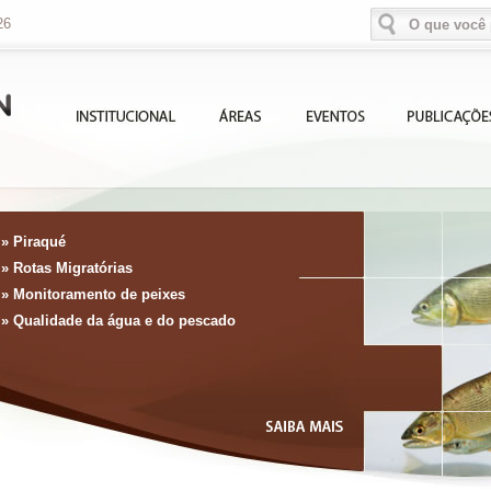
26
» Piraqué
» PACUERA
» Rotas Migratórias
» Ciclo de Conscientização Ambiental
» Monitoramento de peixes
» Oficinas para estudantes
» Qualidade da água e do pescado
» Encontros com agricultores
» Ações com a comunidade