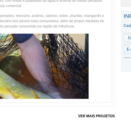
do, com vistas à qualidade da água e análise de metais pesados
sse comercial.
IN
 pesados: mercúrio, arsênio, cádmio, cobre, chumbo, manganês e
os tecidos dos peixes mais consumidos, além de propor medidas de
Cada
do pescado consumido na região de influência.
VER MAIS PROJETOS