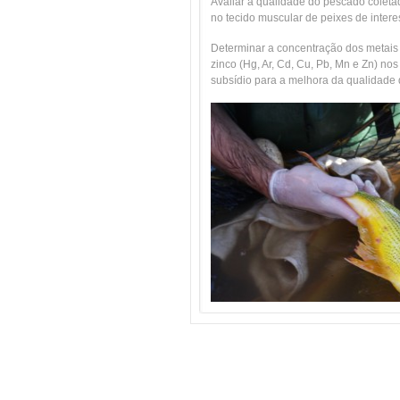
Avaliar a qualidade do pescado coleta
no tecido muscular de peixes de intere
Determinar a concentração dos metais
zinco (Hg, Ar, Cd, Cu, Pb, Mn e Zn) n
subsídio para a melhora da qualidade 