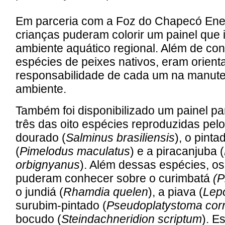
Em parceria com a Foz do Chapecó Ener
crianças puderam colorir um painel que 
ambiente aquático regional. Além de c
espécies de peixes nativos, eram orient
responsabilidade de cada um na manut
ambiente.
Também foi disponibilizado um painel pa
três das oito espécies reproduzidas pelo 
dourado (
Salminus brasiliensis
), o pint
(
Pimelodus maculatus
) e a piracanjuba (
orbignyanus
). Além dessas espécies, os 
puderam conhecer sobre o curimbatá
(P
o jundiá (
Rhamdia quelen
), a piava (
Lepo
surubim-pintado (
Pseudoplatystoma cor
bocudo (
Steindachneridion scriptum
). E