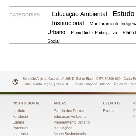
Estudo
Educação Ambiental
CATEGORIAS
Institucional
Monitoramento Indígen
Urbano
Plano 
Plano Diretor Participativo
Social
Servidão Anjo da Guarda, nº 295-D, Bairro Efapi - CEP: 89809-900 - Caixa 
Linha Quarta Seção, junto à UHE Foz do Chapecó - Interior - Águas de Ch
INSTITUCIONAL
ÁREAS
EVENTOS
P
Instituto
Estudo dos Peixes
Eventos
P
Fundeste
Educação Ambiental
P
Equipe
Planejamento Urbano
Parcerias
Mais Ações
Imprensa
Ações Sustentáveis