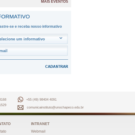
MAIS EVENTOS
FORMATIVO
stre-se e receba nosso informativo
8168
+55 (49) 98404 4091
1529
comunicainstituto@unochapeco.edu.br
NTATO
INTRANET
tato
Webmail