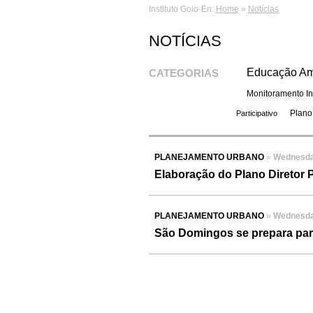
Instituto Goio-En:
Home
»
Notícias
NOTÍCIAS
Educação Am
CATEGORIAS
Monitoramento I
Plano
Participativo
PLANEJAMENTO URBANO
»
Wednesday
Elaboração do Plano Diretor P
PLANEJAMENTO URBANO
»
Wednesday
São Domingos se prepara para 