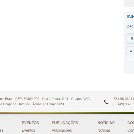
IN
Cada
irro Efapi - CEP: 89809-900 - Caixa Postal 1141 - Chapecó/SC
+55 (49) 3321 
do Chapecó - Interior - Águas de Chapecó/SC
+55 (49) 3325 
EVENTOS
PUBLICAÇÕES
NOTÍCIAS
CO
es
Eventos
Publicações
Notícias
Con