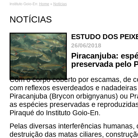
Instituto Goio-En:
Home
»
Notícias
NOTÍCIAS
ESTUDO DOS PEIX
26/06/2018
Piracanjuba: espé
preservada pelo P
Com o corpo coberto por escamas, de c
com reflexos esverdeados e nadadeiras
Piracanjuba (Brycon orbignyanus) ou Pr
as espécies preservadas e reproduzidas
Piraqué do Instituto Goio-En.
Pelas diversas interferências humanas,
destruição das matas ciliares, construçã