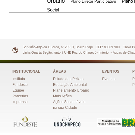
Urbano
Plano 
Plano Diretor Participativo
Social
Servidão Anjo da Guarda, nº 295-D, Bairro Efapi - CEP: 89809-900 - Caixa 
Linha Quarta Seção, junto à UHE Foz do Chapecó - Interior - Águas de Ch
INSTITUCIONAL
ÁREAS
EVENTOS
P
Instituto
Estudo dos Peixes
Eventos
P
Fundeste
Educação Ambiental
P
Equipe
Planejamento Urbano
Parcerias
Mais Ações
Imprensa
Ações Sustentáveis
na sua Cidade